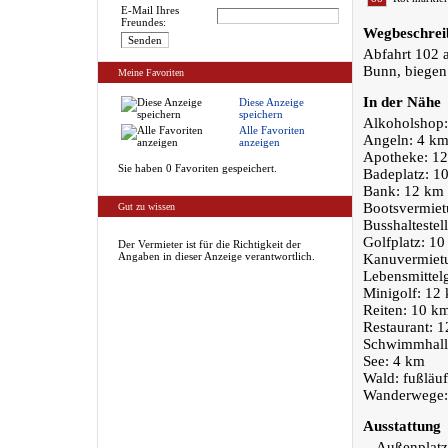
E-Mail Ihres
Freundes:
Wegbeschrei
Abfahrt 102 
Bunn, biegen 
Meine Favoriten
In der Nähe
Diese Anzeige
speichern
Alkoholshop
Alle Favoriten
Angeln: 4 km
anzeigen
Apotheke: 1
Sie haben 0 Favoriten gespeichert.
Badeplatz: 1
Bank: 12 km
Bootsvermiet
Gut zu wissen
Busshaltestel
Golfplatz: 1
Der Vermieter ist für die Richtigkeit der
Angaben in dieser Anzeige verantwortlich.
Kanuvermiet
Lebensmittel
Minigolf: 12
Reiten: 10 km
Restaurant: 
Schwimmhalle
See: 4 km
Wald: fußläu
Wanderwege:
Ausstattung
Außenplatz