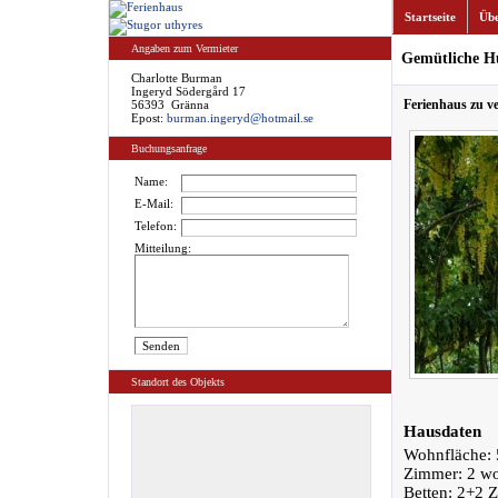
Startseite
Übe
Angaben zum Vermieter
Gemütliche H
Charlotte Burman
Ingeryd Södergård 17
Ferienhaus zu v
56393 Gränna
Epost:
burman.ingeryd@hotmail.se
Buchungsanfrage
Name:
E-Mail:
Telefon:
Mitteilung:
Standort des Objekts
Hausdaten
Wohnfläche: 
Zimmer: 2 w
Betten: 2+2 Z