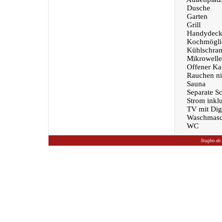
Dusche
Garten
Grill
Handydeck
Kochmöglic
Kühlschra
Mikrowelle
Offener Ka
Rauchen nic
Sauna
Separate S
Strom inklu
TV mit Dig
Waschmasc
WC
Stugbo.de