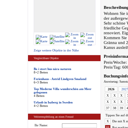
Beschreibun
Wohnen Sie i
der außergewö
Sehr schöne 
friedliche Ge
renoviert. Ei
Kommen Sie u
Gränna und 2
Kanus auslei
Zeige weitere Objekte in der Nähe
Preisinforma
Vergleichbare Objekte
Preis/Woche:
Preis/Tag: 6
Bo i stort hus nära naturen
8+2 Betten
Buchungsinf
Ferienhaus - Astrid Lindgren Smaland
Anreisetag: Samst
6+3 Betten
Top Moderne Villa wunderschön am Meer
2026
202
gelegenen
X
X
X
4 Betten
X
X
X
Urlaub in Isaberg in Sweden
4+2 Betten
37
38
39
Tippen Sie auf d
Weiterempfehlung an einen Freund
X
Die mit X m
Ihr Name:
88
Rot markier