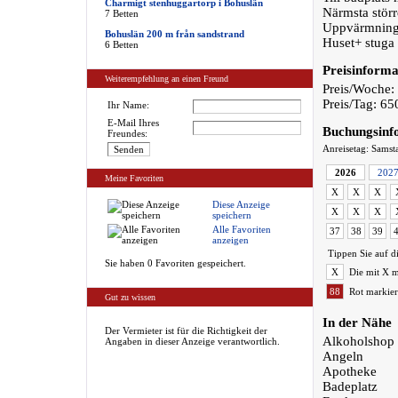
Charmigt stenhuggartorp i Bohuslän
Närmsta störr
7 Betten
Uppvärmning a
Bohuslän 200 m från sandstrand
Huset+ stuga 
6 Betten
Preisinforma
Weiterempfehlung an einen Freund
Preis/Woche:
Preis/Tag: 6
Ihr Name:
E-Mail Ihres
Buchungsinf
Freundes:
Anreisetag: Samst
2026
202
Meine Favoriten
X
X
X
Diese Anzeige
X
X
X
speichern
Alle Favoriten
37
38
39
anzeigen
Tippen Sie auf d
Sie haben 0 Favoriten gespeichert.
X
Die mit X m
88
Rot markier
Gut zu wissen
In der Nähe
Der Vermieter ist für die Richtigkeit der
Alkoholshop
Angaben in dieser Anzeige verantwortlich.
Angeln
Apotheke
Badeplatz