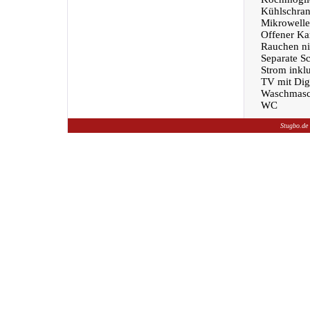
Kühlschra
Mikrowelle
Offener Ka
Rauchen nic
Separate S
Strom inklu
TV mit Dig
Waschmasc
WC
Stugbo.de