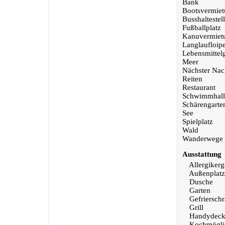
Bank
Bootsvermie
Busshaltestel
Fußballplatz
Kanuvermiet
Langlaufloip
Lebensmittel
Meer
Nächster Nac
Reiten
Restaurant
Schwimmhall
Schärengarte
See
Spielplatz
Wald
Wanderwege
Ausstattung
Allergikerg
Außenplatz
Dusche
Garten
Gefriersch
Grill
Handydeck
Kochmöglic