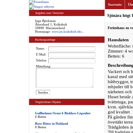
Startseite
Übe
Angaben zum Vermieter
Sjönära högt 
Inge Björkman
Åkerslund 1, Kråkshult
Ferienhaus zu v
59898 Mariannelund
Homepage:
www.jss.krakshult.eks...
Hausdaten
Buchungsanfrage
Wohnfläche: 
Name:
Zimmer: 4 w
E-Mail:
Betten: 6
Telefon:
Beschreibun
Mitteilung:
Vackert och h
kanal med sit
båtbryggor, t
inbjuder till
närheten och 
Huset består 
tvättstuga, p
Vergleichbare Objekte
kvm. självkl
god kvalitet
Gullholmen Orust 6 Bäddars Lägenhet
På gården fin
6 Betten
övertäkt terra
Rote Hütte in Dalsland
Trädgården är
6 Betten
Till badplats 