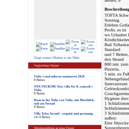
Betten: 8
Beschreibun
TOFTA Schwim
Sonntag.
Erleben Gotl
Profis. es ist
wo Urlauber k
Köstlichkeite
Bad Toftastr
Standard
und 7 Betten,
Zeige weitere Objekte in der Nähe
den Strand
800 mtr. zum
Vergleichbare Objekte
Pizzeria.
5 min. zu Fuß
Visby i-stad uthyres sommaren 2026
Nebengebäude
8 Betten
Samvarorum m
NYA VECKOR! Stor villa för 8, centralt i
Gefrierkombi
Visby
Couchgarnitur
8 Betten
Hygiene durc
Haus in der Nähe von Visby, mit Meerblick,
1 Schlafzimme
nah am Strand
8 Betten
Schlafzimmer 
3 Schlafzimme
Villa Tofta Strand - exquisit und geräumig
14+4 Betten
außen:
Eine Sitzecke
Sonnenliegen 
Weiterempfehlung an einen Freund