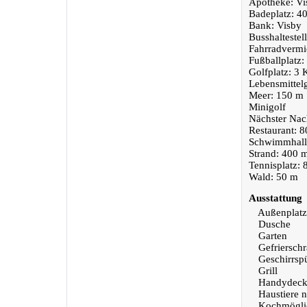
Apotheke: Vi
Badeplatz: 4
Bank: Visby
Busshaltestel
Fahrradvermi
Fußballplatz
Golfplatz: 3
Lebensmittel
Meer: 150 m
Minigolf
Nächster Nac
Restaurant: 
Schwimmhall
Strand: 400 
Tennisplatz:
Wald: 50 m
Ausstattung
Außenplatz
Dusche
Garten
Gefriersch
Geschirrsp
Grill
Handydeck
Haustiere n
Kochmöglic