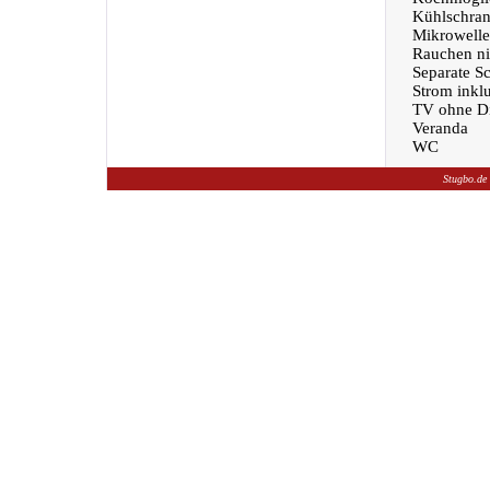
Kühlschra
Mikrowelle
Rauchen nic
Separate S
Strom inklu
TV ohne Di
Veranda
WC
Stugbo.de