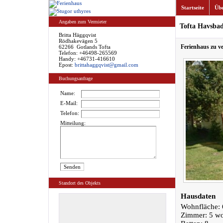
Startseite
Übe
Angaben zum Vermieter
Tofta Havsba
Britta Häggqvist
Rödhakevägen 5
Ferienhaus zu v
62266 Gotlands Tofta
Telefon: +46498-265569
Handy: +46731-416610
Epost:
brittahaggqvist@gmail.com
Buchungsanfrage
Name:
E-Mail:
Telefon:
Mitteilung:
Standort des Objekts
Hausdaten
Wohnfläche: 
Zimmer: 5 w