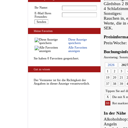
Gårdshus 2 B
Ihr Name:
4 Schlafzimm
Sonstiges:
E-Mail Ihres
Freundes:
Rauchen in, 
Werte, die i
SEK.
Meine Favoriten
Preisinforma
Diese Anzeige
Preis/Woche:
speichern
Alle Favoriten
anzeigen
Buchungsinf
Anreisetag: Sonnt
Sie haben 0 Favoriten gespeichert.
2026
202
Gut zu wissen
1
2
3
19
20
21
Der Vermieter ist für die Richtigkeit der
Angaben in dieser Anzeige verantwortlich.
37
38
39
Tippen Sie auf d
X
Die mit X m
88
Rot markier
In der Nähe
Alkoholshop:
Angeln