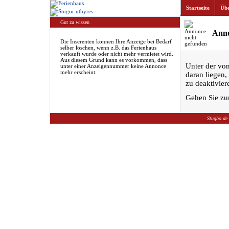
Startseite
Übe
Gut zu wissen
Anno
Die Inserenten können Ihre Anzeige bei Bedarf
selber löschen, wenn z.B. das Ferienhaus
verkauft wurde oder nicht mehr vermietet wird.
Aus diesem Grund kann es vorkommen, dass
Unter der vo
unter einer Anzeigennummer keine Annonce
mehr erscheint.
daran liegen,
zu deaktivier
Gehen Sie zu
Stugbo.de