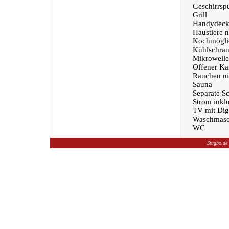
Geschirrsp
Grill
Handydeck
Haustiere n
Kochmöglic
Kühlschra
Mikrowelle
Offener Ka
Rauchen nic
Sauna
Separate S
Strom inklu
TV mit Dig
Waschmasc
WC
Stugbo.de