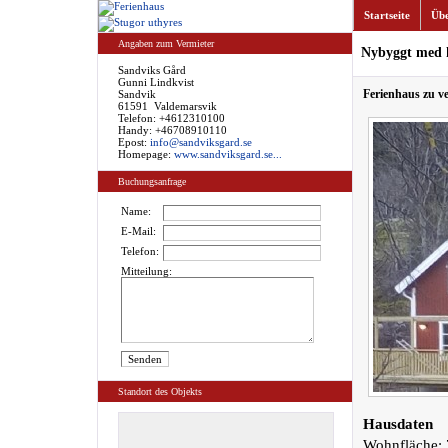
Startseite
Übe
Angaben zum Vermieter
Nybyggt med ko
Sandviks Gård
Gunni Lindkvist
Ferienhaus zu v
Sandvik
61591 Valdemarsvik
Telefon: +4612310100
Handy: +46708910110
Epost:
info@sandviksgard.se
Homepage:
www.sandviksgard.se...
Buchungsanfrage
Name:
E-Mail:
Telefon:
Mitteilung:
Standort des Objekts
Hausdaten
Wohnfläche: 