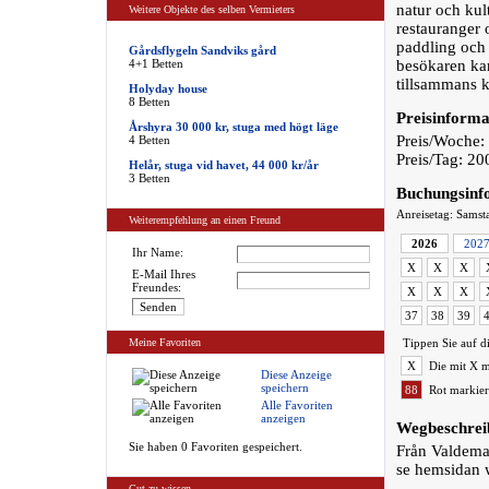
natur och kul
Weitere Objekte des selben Vermieters
restauranger 
paddling och 
Gårdsflygeln Sandviks gård
4+1 Betten
besökaren kan
tillsammans ka
Holyday house
8 Betten
Preisinforma
Årshyra 30 000 kr, stuga med högt läge
Preis/Woche:
4 Betten
Preis/Tag: 2
Helår, stuga vid havet, 44 000 kr/år
3 Betten
Buchungsinf
Anreisetag: Samst
Weiterempfehlung an einen Freund
2026
202
Ihr Name:
X
X
X
E-Mail Ihres
Freundes:
X
X
X
37
38
39
Meine Favoriten
Tippen Sie auf d
X
Die mit X m
Diese Anzeige
speichern
88
Rot markier
Alle Favoriten
anzeigen
Wegbeschrei
Sie haben 0 Favoriten gespeichert.
Från Valdema
se hemsidan 
Gut zu wissen