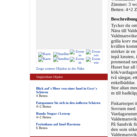
Zimmer: 3 w
Betten: 4+2 Z
Beschreibun
Tycker du om 
Nära till Val
Valdmarsvike
grilla korv m
kvällen komma
mörker är en 
inpå knuten, 
promenad ner 
Huset har all
Zeige weitere Objekte in der Nähe
kök/vardagsr
två sängar, e
Vergleichbare Objekte
enkelbäddar. 
Stor altan me
Blick auf´s Meer von einer Insel in Gryt´s
Schären
m till badklip
4 Betten
Entspannen Sie sich in den äußeren Schären
Fiskartorpet 
4+2 Betten
Sovrum med 2
Vardagsrummet
Runda Stugor i Lotorp
4+2 Betten
Valdemarsvik
På Sandvik fi
Ferienhaus auf Insel Harstena
6 Betten
den som söker
Valdemarsvik 