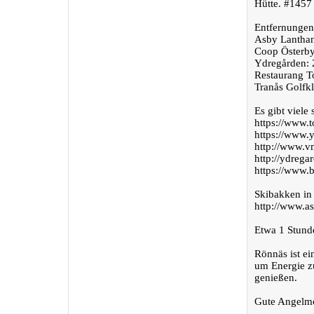
Hütte. #1457
Entfernungen
Asby Lanthan
Coop Österby
Ydregården: 
Restaurang T
Tranås Golfkl
Es gibt viele
https://www.t
https://www.
http://www.v
http://ydregar
https://www.
Skibakken in
http://www.a
Etwa 1 Stund
Rönnäs ist e
um Energie z
genießen.
Gute Angelmö