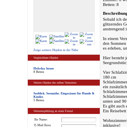
Betten: 8
Beschreibun
Sobald ich d
glitzerndes G
anstrengend is
In einem Ver
den Sommen em
es erleben, u
Zeige weitere Objekte in der Nähe
Hier besteht 
Vergleichbare Objekte
Seegrundstüc
Holyday house
8 Betten
Vier Schlafzi
180 cm
Schlafzimmer 
Weitere Objekte des selben Vermieters
ein zusätzlich
Schlafzimmer 
Seeblick. Seennähe. Eingezäunt für Hunde &
Schlafzimmer 
Kinder.
5 Betten
unten und 90
Es gibt auch 
Ein Reisebett
Weiterempfehlung an einen Freund
Ihr Name:
Wohnzimmer m
inklusive!
E-Mail Ihres