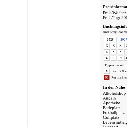
Preisinforma
Preis/Woche:
Preis/Tag: 2
Buchungsinf
Anreisetag: Sonnt
2026
202
X
X
X
X
X
X
37
38
39
Tippen Sie auf d
X
Die mit X m
88
Rot markier
In der Nähe
Alkoholshop
Angeln
Apotheke
Badeplatz
Fußballplatz
Golfplatz
Lebensmittel