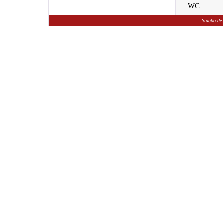
WC
Stugbo.de