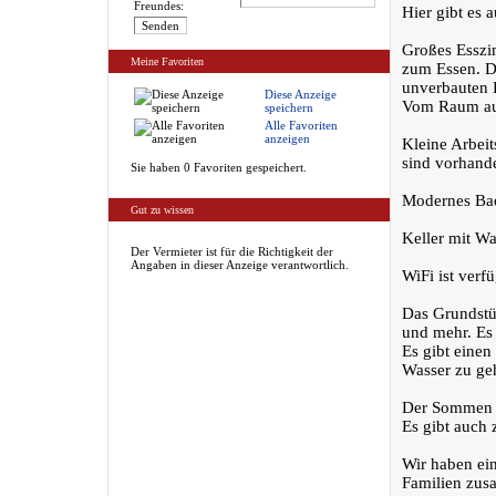
Freundes:
Hier gibt es 
Großes Esszi
Meine Favoriten
zum Essen. De
unverbauten B
Diese Anzeige
Vom Raum aus
speichern
Alle Favoriten
anzeigen
Kleine Arbeit
sind vorhand
Sie haben 0 Favoriten gespeichert.
Modernes Ba
Gut zu wissen
Keller mit W
Der Vermieter ist für die Richtigkeit der
Angaben in dieser Anzeige verantwortlich.
WiFi ist verfü
Das Grundstüc
und mehr. Es 
Es gibt eine
Wasser zu ge
Der Sommen is
Es gibt auch 
Wir haben ein
Familien zusa