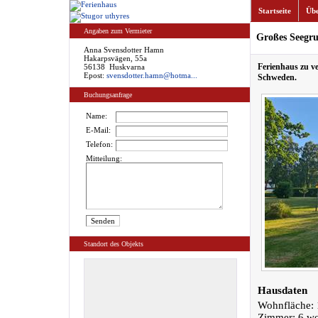
Startseite
Übe
Angaben zum Vermieter
Großes Seegru
Anna Svensdotter Hamn
Hakarpsvägen, 55a
Ferienhaus zu v
56138 Huskvarna
Epost:
svensdotter.hamn@hotma...
Schweden.
Buchungsanfrage
Name:
E-Mail:
Telefon:
Mitteilung:
Standort des Objekts
Hausdaten
Wohnfläche: 
Zimmer: 6 w