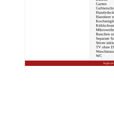
Garten
Gefriersch
Handydeck
Haustiere n
Kochmöglic
Kühlschra
Mikrowelle
Rauchen nic
Separate S
Strom inklu
TV ohne Di
Waschmasc
WC
Stugbo.de