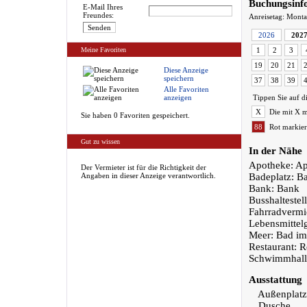
Buchungsinf
E-Mail Ihres
Freundes:
Anreisetag: Mont
2026
202
Meine Favoriten
1
2
3
19
20
21
Diese Anzeige
speichern
37
38
39
Alle Favoriten
anzeigen
Tippen Sie auf d
X
Die mit X m
Sie haben 0 Favoriten gespeichert.
88
Rot markier
Gut zu wissen
In der Nähe
Apotheke: A
Der Vermieter ist für die Richtigkeit der
Angaben in dieser Anzeige verantwortlich.
Badeplatz: B
Bank: Bank
Busshaltestell
Fahrradvermi
Lebensmittel
Meer: Bad im
Restaurant: R
Schwimmhall
Ausstattung
Außenplatz
Dusche