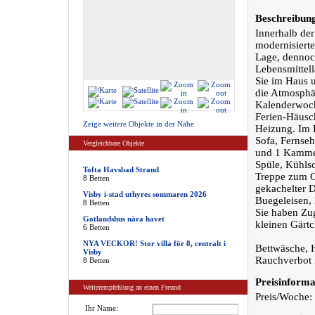
Beschreibun
Innerhalb der
modernisierte
Lage, dennoc
Lebensmittell
Sie im Haus 
die Atmosphär
Kalenderwoche
Ferien-Häusch
Zeige weitere Objekte in der Nähe
Heizung. Im 
Sofa, Fernseh
Vergleichbare Objekte
und 1 Kammer
Spüle, Kühlsc
Tofta Havsbad Strand
Treppe zum O
8 Betten
gekachelter 
Visby i-stad uthyres sommaren 2026
Buegeleisen, 
8 Betten
Sie haben Zu
Gotlandshus nära havet
kleinen Gärtc
6 Betten
NYA VECKOR! Stor villa för 8, centralt i
Bettwäsche, H
Visby
Rauchverbot i
8 Betten
Preisinforma
Weiterempfehlung an einen Freund
Preis/Woche:
Ihr Name: