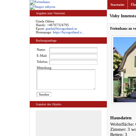
Startseite
Übe
Angaben zum Vermieter
Visby Innenst
Gisela Odéen
Handy: +46707324795
Ferienhaus zu v
Epost:
gisela@hyragotland.se
Homepage:
https://hyragotland.s...
Buchungsanfrage
Name:
E-Mail:
Telefon:
Mitteilung:
Standort des Objekts
Hausdaten
Wohnfläche: 
Zimmer: 3 w
Betten: 3