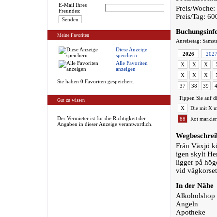
E-Mail Ihres
Preis/Woche:
Freundes:
Preis/Tag: 60
Buchungsinf
Meine Favoriten
Anreisetag: Samst
Diese Anzeige
2026
202
speichern
Alle Favoriten
X
X
X
anzeigen
X
X
X
Sie haben 0 Favoriten gespeichert.
37
38
39
Tippen Sie auf d
Gut zu wissen
X
Die mit X m
Der Vermieter ist für die Richtigkeit der
88
Rot markier
Angaben in dieser Anzeige verantwortlich.
Wegbeschrei
Från Växjö kö
igen skylt He
ligger på hög
vid vägkorset
In der Nähe
Alkoholshop
Angeln
Apotheke