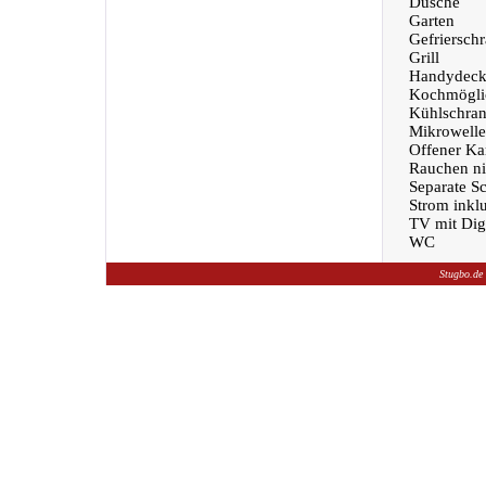
Dusche
Garten
Gefriersch
Grill
Handydeck
Kochmöglic
Kühlschra
Mikrowelle
Offener Ka
Rauchen nic
Separate S
Strom inklu
TV mit Dig
WC
Stugbo.de