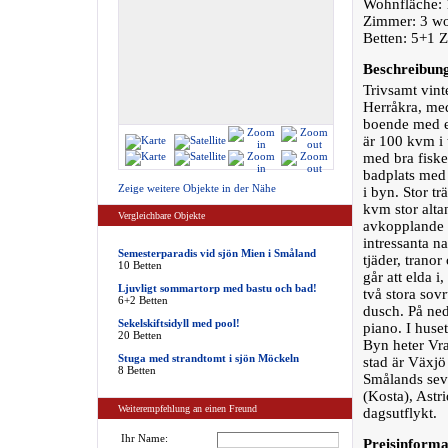
Wohnfläche: 
Zimmer: 3 w
Betten: 5+1 Z
Beschreibun
Trivsamt vint
Herråkra, med 
boende med el
är 100 kvm i 
med bra fiske
badplats med 
Zeige weitere Objekte in der Nähe
i byn. Stor t
kvm stor altan
Vergleichbare Objekte
avkopplande 
intressanta na
Semesterparadis vid sjön Mien i Småland
tjäder, trano
10 Betten
går att elda 
Ljuvligt sommartorp med bastu och bad!
två stora sov
6+2 Betten
dusch. På ned
Sekelskiftsidyll med pool!
piano. I huse
20 Betten
Byn heter Vra
Stuga med strandtomt i sjön Möckeln
stad är Växjö
8 Betten
Smålands sevä
(Kosta), Astr
Weiterempfehlung an einen Freund
dagsutflykt.
Ihr Name:
Preisinforma