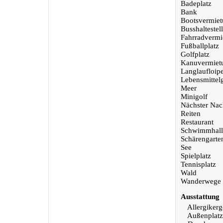
Badeplatz
Bank
Bootsvermie
Busshaltestel
Fahrradvermi
Fußballplatz
Golfplatz
Kanuvermiet
Langlaufloip
Lebensmittel
Meer
Minigolf
Nächster Nac
Reiten
Restaurant
Schwimmhall
Schärengarte
See
Spielplatz
Tennisplatz
Wald
Wanderwege
Ausstattung
Allergikerg
Außenplatz