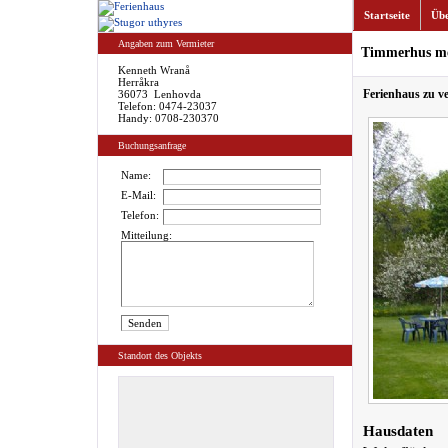
Startseite
Übe
Angaben zum Vermieter
Timmerhus med 
Kenneth Wranå
Herråkra
Ferienhaus zu v
36073 Lenhovda
Telefon: 0474-23037
Handy: 0708-230370
Buchungsanfrage
Name:
E-Mail:
Telefon:
Mitteilung:
Standort des Objekts
Hausdaten