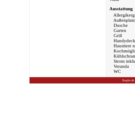
Ausstattung
Allergikerg
Außenplatz
Dusche
Garten
Grill
Handydeck
Haustiere n
Kochmöglic
Kühlschra
Strom inklu
Veranda
WC
Stugbo.de