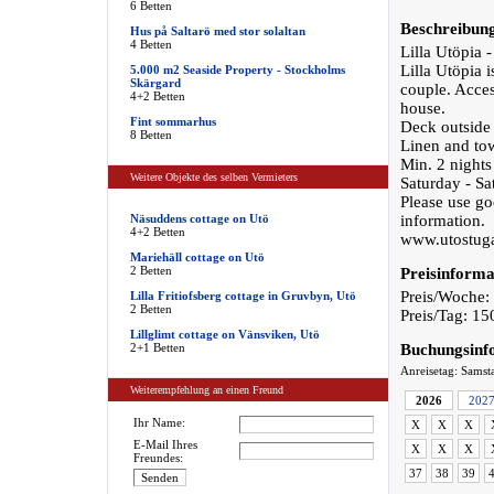
6 Betten
Beschreibun
Hus på Saltarö med stor solaltan
4 Betten
Lilla Utöpia -
Lilla Utöpia 
5.000 m2 Seaside Property - Stockholms
Skärgard
couple. Acces
4+2 Betten
house.
Fint sommarhus
Deck outside 
8 Betten
Linen and tow
Min. 2 nights
Weitere Objekte des selben Vermieters
Saturday - Sa
Please use go
Näsuddens cottage on Utö
information.
4+2 Betten
www.utostuga.
Mariehäll cottage on Utö
2 Betten
Preisinforma
Preis/Woche:
Lilla Fritiofsberg cottage in Gruvbyn, Utö
2 Betten
Preis/Tag: 1
Lillglimt cottage on Vänsviken, Utö
2+1 Betten
Buchungsinf
Anreisetag: Samst
Weiterempfehlung an einen Freund
2026
202
Ihr Name:
X
X
X
E-Mail Ihres
X
X
X
Freundes:
37
38
39