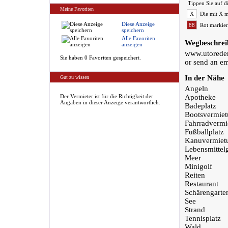
Tippen Sie auf d
Meine Favoriten
X
Die mit X m
Diese Anzeige
88
Rot markier
speichern
Alle Favoriten
Wegbeschrei
anzeigen
www.utoreder
Sie haben 0 Favoriten gespeichert.
or send an em
In der Nähe
Gut zu wissen
Angeln
Der Vermieter ist für die Richtigkeit der
Apotheke
Angaben in dieser Anzeige verantwortlich.
Badeplatz
Bootsvermie
Fahrradvermi
Fußballplatz
Kanuvermiet
Lebensmittel
Meer
Minigolf
Reiten
Restaurant
Schärengarte
See
Strand
Tennisplatz
Wald