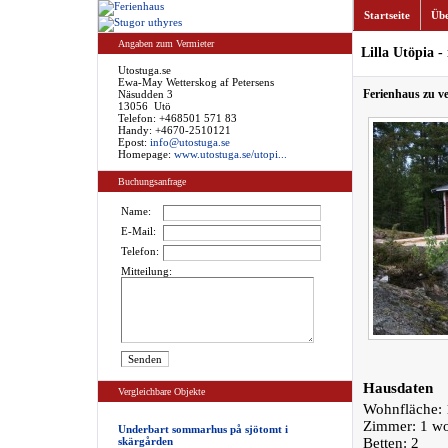
Startseite
Übe
Angaben zum Vermieter
Lilla Utöpia - 
Utostuga.se
Ewa-May Wetterskog af Petersens
Ferienhaus zu v
Näsudden 3
13056 Utö
Telefon: +468501 571 83
Handy: +4670-2510121
Epost:
info@utostuga.se
Homepage:
www.utostuga.se/utopi...
Buchungsanfrage
Name:
E-Mail:
Telefon:
Mitteilung:
Hausdaten
Vergleichbare Objekte
Wohnfläche: 
Zimmer: 1 w
Underbart sommarhus på sjötomt i
skärgården
Betten: 2