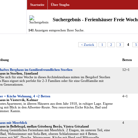
Startseite
Über Stugbo
Suchergebnis - Ferienhäuser Freie Woch
141
Anzeigen entsprechen Ihrer Suche.
< Zurück
1
2
3
4
5
eibung
Betten
aftes Berghaus im familienfreundlichen Storlien
12+1
aus in Storlien, Jämtland
Sie sich für eine Woche in dieses Architektenhaus mitten im Bergdorf Storlien
s Haus eignet sich perfekt für 2-3 Familien oder für eine Großfamilie mit
en Generationen.
er + Küche Wohnung, 4 +2 Betten
4+1
haus in Västervik, Kalmar
tes Apartment, in älteren Häusern aus dem Jahr 1910, in ruhiger Lage. Eigene
 mit Blick in den Allwetter-Route. Neu renoviertes Eiche Küche, Bad und
zimmer. Kamin.
haus mit Meerblick
4
haus in Bollebygd, mellan Göteborg Borås, Västra Götaland
ibung Gemütliches Ferienhaus mit Meerblick. 2 Etagen, im unteren Teil, eine
Bad, Wohnzimmer mit Sofa-Bett, oberen Schlafzimmer mit 4 Betten.
mmer mit WC, Dusche, Warmwasser, Küche mit Herd und Mikrowelle.