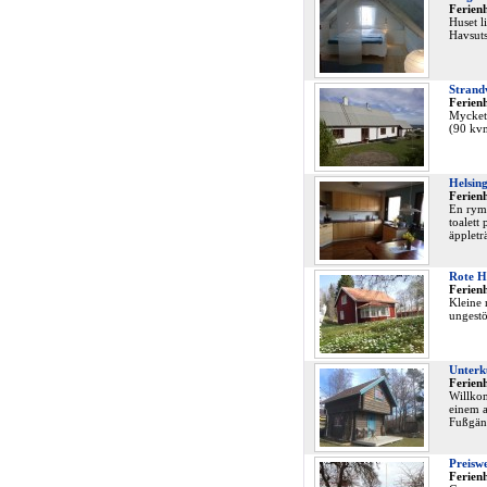
Ferienh
Huset l
Havsuts
Strand
Ferien
Mycket 
(90 kvm
Helsing
Ferienh
En ryml
toalett
äppletr
Rote Hü
Ferien
Kleine 
ungestö
Unterku
Ferienh
Willkom
einem a
Fußgäng
Preiswe
Ferienh