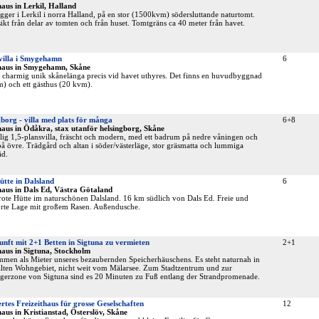
aus in Lerkil, Halland
igger i Lerkil i norra Halland, på en stor (1500kvm) södersluttande naturtomt.
ikt från delar av tomten och från huset. Tomtgräns ca 40 meter från havet.
villa i Smygehamn
6
haus in Smygehamn, Skåne
charmig unik skånelänga precis vid havet uthyres. Det finns en huvudbyggnad
) och ett gästhus (20 kvm).
borg - villa med plats för många
6+8
aus in Ödåkra, stax utanför helsingborg, Skåne
ig 1,5-plansvilla, fräscht och modern, med ett badrum på nedre våningen och
 på övre. Trädgård och altan i söder/västerläge, stor gräsmatta och lummiga
äd.
tte in Dalsland
6
haus in Dals Ed, Västra Götaland
rote Hütte im naturschönen Dalsland. 16 km südlich von Dals Ed. Freie und
rte Lage mit großem Rasen. Außendusche.
nft mit 2+1 Betten in Sigtuna zu vermieten
2+1
aus in Sigtuna, Stockholm
men als Mieter unseres bezaubernden Speicherhäuschens. Es steht naturnah in
lten Wohngebiet, nicht weit vom Mälarsee. Zum Stadtzentrum und zur
erzone von Sigtuna sind es 20 Minuten zu Fuß entlang der Strandpromenade.
rtes Freizeithaus für grosse Geselschaften
12
aus in Kristianstad, Österslöv, Skåne