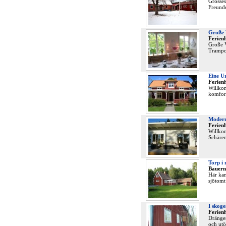
Grosses
Freunde
Große V
Ferien
Große V
Trampol
Eine Ur
Ferien
Willkom
komfort
Modern
Ferien
Willkom
Schären
Torp i 
Bauern
Här kan
sjötomt
I skoge
Ferien
Drängen
och utö