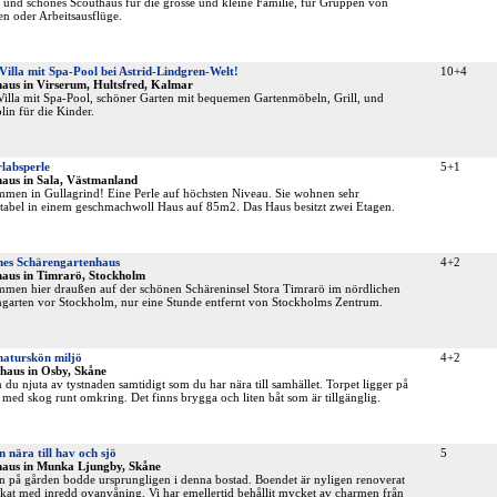
 und schönes Scouthaus für die grosse und kleine Familie, für Gruppen von
n oder Arbeitsausflüge.
illa mit Spa-Pool bei Astrid-Lindgren-Welt!
10+4
haus in Virserum, Hultsfred, Kalmar
illa mit Spa-Pool, schöner Garten mit bequemen Gartenmöbeln, Grill, und
in für die Kinder.
labsperle
5+1
haus in Sala, Västmanland
men in Gullagrind! Eine Perle auf höchsten Niveau. Sie wohnen sehr
abel in einem geschmachwoll Haus auf 85m2. Das Haus besitzt zwei Etagen.
es Schärengartenhaus
4+2
haus in Timrarö, Stockholm
men hier draußen auf der schönen Schäreninsel Stora Timrarö im nördlichen
garten vor Stockholm, nur eine Stunde entfernt von Stockholms Zentrum.
naturskön miljö
4+2
haus in Osby, Skåne
 du njuta av tystnaden samtidigt som du har nära till samhället. Torpet ligger på
 med skog runt omkring. Det finns brygga och liten båt som är tillgänglig.
n nära till hav och sjö
5
haus in Munka Ljungby, Skåne
 på gården bodde ursprungligen i denna bostad. Boendet är nyligen renoverat
kat med inredd ovanvåning. Vi har emellertid behållit mycket av charmen från