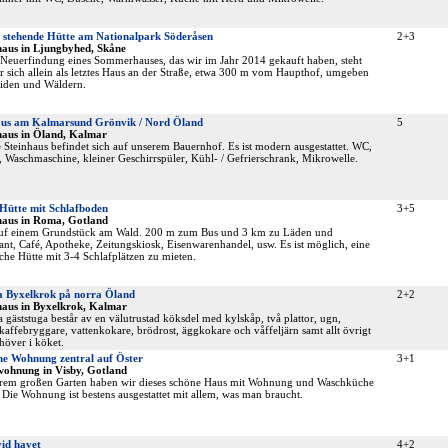
n stehende Hütte am Nationalpark Söderåsen
2+3
haus in Ljungbyhed, Skåne
Neuerfindung eines Sommerhauses, das wir im Jahr 2014 gekauft haben, steht
r sich allein als letztes Haus an der Straße, etwa 300 m vom Haupthof, umgeben
iden und Wäldern.
aus am Kalmarsund Grönvik / Nord Öland
5
haus in Öland, Kalmar
e Steinhaus befindet sich auf unserem Bauernhof. Es ist modern ausgestattet. WC,
 Waschmaschine, kleiner Geschirrspüler, Kühl- / Gefrierschrank, Mikrowelle.
 Hütte mit Schlafboden
3+5
haus in Roma, Gotland
auf einem Grundstück am Wald. 200 m zum Bus und 3 km zu Läden und
ant, Café, Apotheke, Zeitungskiosk, Eisenwarenhandel, usw. Es ist möglich, eine
iche Hütte mit 3-4 Schlafplätzen zu mieten.
a Byxelkrok på norra Öland
2+2
haus in Byxelkrok, Kalmar
a gäststuga består av en välutrustad köksdel med kylskåp, två plattor, ugn,
kaffebryggare, vattenkokare, brödrost, äggkokare och våffeljärn samt allt övrigt
över i köket.
e Wohnung zentral auf Öster
3+1
wohnung in Visby, Gotland
erem großen Garten haben wir dieses schöne Haus mit Wohnung und Waschküche
 Die Wohnung ist bestens ausgestattet mit allem, was man braucht.
id havet
4+2