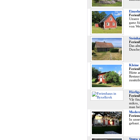
Einzel
Ferien
Unsere 
ganz fü
von We
Steinh
Ferien
Das alt
Dusche,
Kleine
Ferien
Hütte 
Restaur
zusätzl
Härlig
Ferien
Vår fin
mikro, 
man beh
Modern
Ferien
In uns
gebaut.
Stuga v