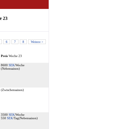
e 23
6
7
8
Weitere >
Preis
Woche 23
8600
SEK
/Woche
(Nebensaison)
(Zwischensaison)
3500
SEK
/Woche
550
SEK
/Tag(Nebensaison)