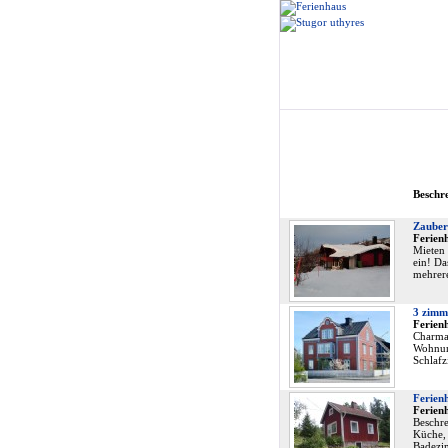
Beschr
Zauberh
Ferienh
Mieten 
ein! Da
mehrer
3 zimm
Ferien
Charman
Wohnung
Schlaf
Ferien
Ferien
Beschre
Küche, 
Badezi