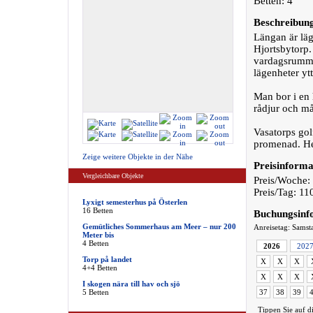
Betten: 4
Beschreibun
Längan är läg
Hjortsbytorp.
vardagsrumme
lägenheter ytt
Man bor i en
rådjur och må
Vasatorps go
promenad. He
Zeige weitere Objekte in der Nähe
Preisinforma
Vergleichbare Objekte
Preis/Woche:
Preis/Tag: 1
Lyxigt semesterhus på Österlen
16 Betten
Buchungsinf
Gemütliches Sommerhaus am Meer – nur 200
Anreisetag: Samst
Meter bis
4 Betten
2026
202
Torp på landet
X
X
X
4+4 Betten
X
X
X
I skogen nära till hav och sjö
5 Betten
37
38
39
Tippen Sie auf d