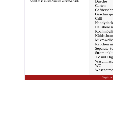
Angaben in dieser Anzeige verantwortlich.
Dusche
Garten
Gefriersch
Geschirrsp
Grill
Handydeck
Haustiere n
Kochmöglic
Kühlschra
Mikrowelle
Rauchen nic
Separate S
Strom inklu
TV mit Dig
Waschmasc
WC
Wäschetroc
Stugbo.de