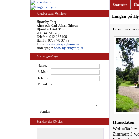
Startseite
Übe
Angaben zum Vermieter
Längan på Hjo
Hjortsby Torp
Alice och Carl-Johan Nilsson
Ferienhaus zu v
Hjortsby Gård 398
260 34 Mörarp
Telefon: 042 235106
Handy: 0707 78 37 79
Epost:
hjortsbytorp@home.se
Homepage:
www.hjortsbytorp.se...
Buchungsanfrage
Name:
E-Mail:
Telefon:
Mitteilung:
Standort des Objekts
Hausdaten
Wohnfläche: 
Zimmer: 3 w