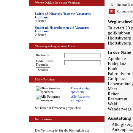
Weitere Objekte des selben Vermieters
X
Die mit X m
88
Rot markier
Loftet på Hjortsby Torp vid Vasatorps
Golfbana
4 Betten
Wegbeschrei
Ta avfart 29 p
Stallet på Hjortsbytorp vid Vasatorps
Golfbana
golfklubben, t
2 Betten
Hjortsbytorp i
Hjortsbytorp.
Weiterempfehlung an einen Freund
In der Nähe
Ihr Name:
Apotheke
E-Mail Ihres
Badeplatz
Freundes:
Bank
Fahrradvermi
Golfplatz
Meine Favoriten
Lebensmittel
Diese Anzeige
Meer
speichern
Reiten
Alle Favoriten
Restaurant
anzeigen
Wald
Sie haben 0 Favoriten gespeichert.
Wanderwege
Ausstattung
Gut zu wissen
Allergikerg
Außenplatz
Der Vermieter ist für die Richtigkeit der