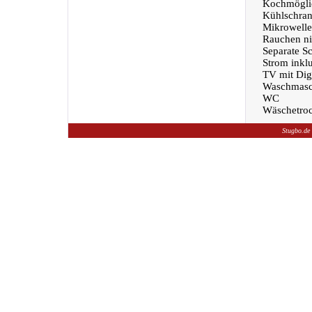
Kochmöglic
Kühlschra
Mikrowelle
Rauchen nic
Separate S
Strom inklu
TV mit Dig
Waschmasc
WC
Wäschetroc
Stugbo.de