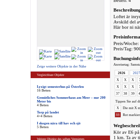
Betten: 4
Beschreibun
Loftet är inr
Avskild del a
Här bor ni nä
Preisinforma
Preis/Woche:
Preis/Tag: 90
Buchungsinf
Anreisetag: Samst
Zeige weitere Objekte in der Nähe
2026
202
Vergleichbare Objekte
X
X
X
Lyxigt semesterhus på Österlen
X
X
X
16 Betten
37
38
39
Gemütliches Sommerhaus am Meer – nur 200
Meter bis
Tippen Sie auf d
4 Betten
X
Die mit X m
Torp på landet
88
Rot markier
4+4 Betten
I skogen nära till hav och sjö
Wegbeschrei
5 Betten
Kör av E6 på a
1 km. Ta av t
Weitere Objekte des selben Vermieters