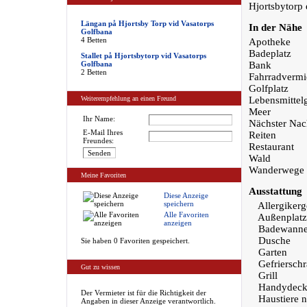
Hjortsbytorp e
Längan på Hjortsby Torp vid Vasatorps
In der Nähe
Golfbana
4 Betten
Apotheke
Badeplatz
Stallet på Hjortsbytorp vid Vasatorps
Golfbana
Bank
2 Betten
Fahrradvermi
Golfplatz
Weiterempfehlung an einen Freund
Lebensmittel
Meer
Ihr Name:
Nächster Nac
E-Mail Ihres
Reiten
Freundes:
Restaurant
Wald
Wanderwege
Meine Favoriten
Ausstattung
Diese Anzeige
speichern
Allergikerg
Alle Favoriten
Außenplatz
anzeigen
Badewann
Dusche
Sie haben 0 Favoriten gespeichert.
Garten
Gefriersch
Gut zu wissen
Grill
Handydeck
Der Vermieter ist für die Richtigkeit der
Haustiere n
Angaben in dieser Anzeige verantwortlich.