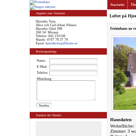
Startseite
Übe
Angaben zum Vermieter
Loftet på Hjo
Hjortsby Torp
Alice och Carl-Johan Nilsson
Ferienhaus zu v
Hjortsby Gård 398
260 34 Mörarp
Telefon: 042 235106
Handy: 0707 78 37 79
Epost:
hjortsbytorp@home.se
Buchungsanfrage
Name:
E-Mail:
Telefon:
Mitteilung:
Standort des Objekts
Hausdaten
Wohnfläche: 
Zimmer: 3 w