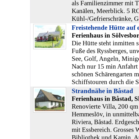
als Familienzimmer mit T
Kanälen, Meerblick. 5 R
Kühl-/Gefrierschränke, Ge
Freistehende Hütte auf 
Ferienhaus in Sölvesbor
Die Hütte steht inmitten
Fuße des Ryssberges, un
See, Golf, Angeln, Mini
Nach nur 15 min Anfahrt 
schönen Schärengarten mi
Schiffstouren durch die S
Strandnähe in Båstad
Ferienhaus in Båstad, 
Renovierte Villa, 200 qm
Hemmeslöv, in unmittelb
Riviera, Båstad. Erdgesc
mit Essbereich. Grosses
Bibliothek und Kamin, A