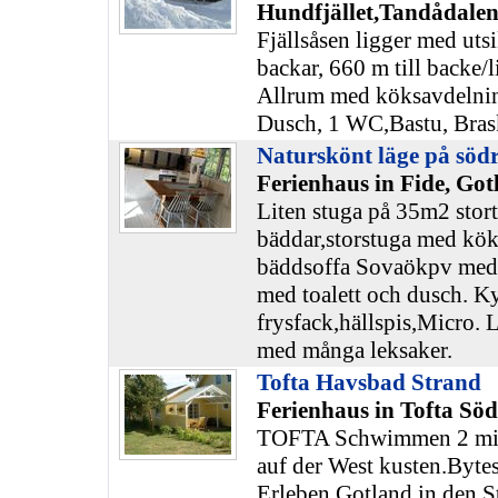
Hundfjället,Tandådalen
Fjällsåsen ligger med uts
backar, 660 m till backe/
Allrum med köksavdelnin
Dusch, 1 WC,Bastu, Bras
Naturskönt läge på söd
Ferienhaus in Fide, Got
Liten stuga på 35m2 stor
bäddar,storstuga med kök
bäddsoffa Sovaökpv med
med toalett och dusch. K
frysfack,hällspis,Micro. 
med många leksaker.
Tofta Havsbad Strand
Ferienhaus in Tofta Sö
TOFTA Schwimmen 2 mil 
auf der West kusten.Byte
Erleben Gotland in den S