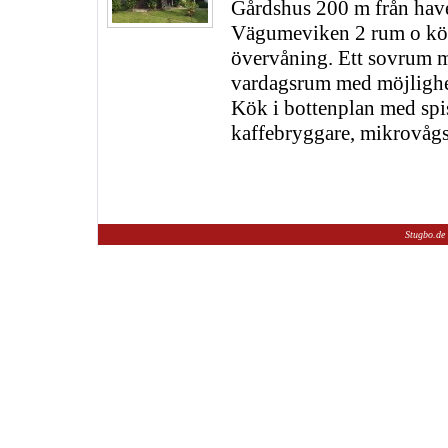
Gårdshus 200 m från have
Vägumeviken 2 rum o kök
övervåning. Ett sovrum 
vardagsrum med möjlighet 
Kök i bottenplan med spis
kaffebryggare, mikrovåg
Stugbo.de