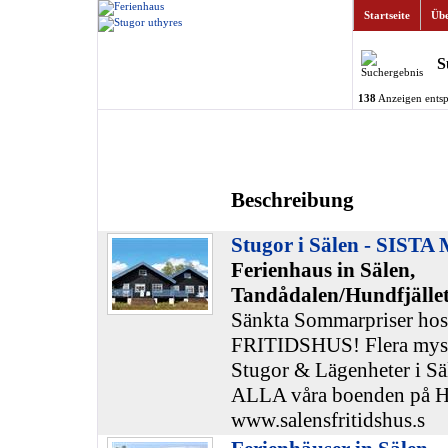
Startseite
Übe
S
138
Anzeigen entsp
Beschreibung
Stugor i Sälen - SIST
Ferienhaus in Sälen,
Tandådalen/Hundfjället
Sänkta Sommarpriser h
FRITIDSHUS! Flera mysi
Stugor & Lägenheter i Sä
ALLA våra boenden på H
www.salensfritidshus.s